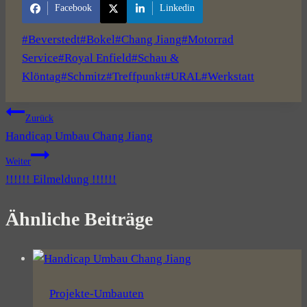
Facebook
Linkedin
Schlagworte:
#
Beverstedt
#
Bokel
#
Chang Jiang
#
Motorrad
Service
#
Royal Enfield
#
Schau &
Klöntag
#
Schmitz
#
Treffpunkt
#
URAL
#
Werkstatt
Beitragsnavigation
Zurück
Handicap Umbau Chang Jiang
Weiter
!!!!!! Eilmeldung !!!!!!
Ähnliche Beiträge
Projekte-Umbauten