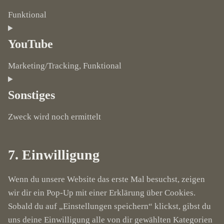
service
Funktional
kadence-
Consent
blocks
to
YouTube
service
Marketing/Tracking, Funktional
wordpress
Consent
to
Sonstiges
service
Zweck wird noch ermittelt
youtube
Consent
to
7. Einwilligung
service
sonstiges
Wenn du unsere Website das erste Mal besuchst, zeigen
wir dir ein Pop-Up mit einer Erklärung über Cookies.
Sobald du auf „Einstellungen speichern“ klickst, gibst du
uns deine Einwilligung alle von dir gewählten Kategorien