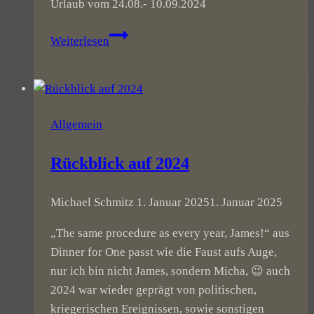
Urlaub vom 24.08.- 10.09.2024
Es
Weiterlesen
geht
auf
Tour
vom
Allgemein
24.08.
–
Rückblick auf 2024
08.09.2024
Michael Schmitz
1. Januar 2025
1. Januar 2025
„The same procedure as every year, James!“ aus
Dinner for One passt wie die Faust aufs Auge,
nur ich bin nicht James, sondern Micha, 😉 auch
2024 war wieder geprägt von politischen,
kriegerischen Ereignissen, sowie sonstigen