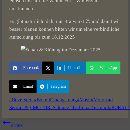
Punsch uns auf die Weihnacht – Winterzeit
einstimmen.
Es gibt natürlich nicht nur Bratwurst 😉 und damit wir
besser planen können bitten wir um eine verbindliche
Anmeldung bis zum 18.12.2025
Facebook
Linkedin
WhatsApp
Email
Telegram
Schlagworte:
#
Beverstedt
#
Bokel
#
Chang Jiang
#
Mash
#
Motorrad
Service
#
QJMOTOR
#
Schmitz
#
Treffen
#
Treffpunkt
#
URAL
#
Beitragsnavigation
Zurück