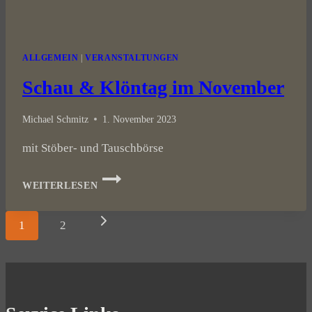
ALLGEMEIN
|
VERANSTALTUNGEN
Schau & Klöntag im November
Michael Schmitz
1. November 2023
mit Stöber- und Tauschbörse
SCHAU
WEITERLESEN
&
KLÖNTAG
Seitennavigation
IM
Nächste
1
2
NOVEMBER
Seite